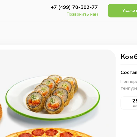
+7 (499) 70-502-77
Укажит
Позвонить нам
Комб
Состав
Пепперо
темпуре
2
кк