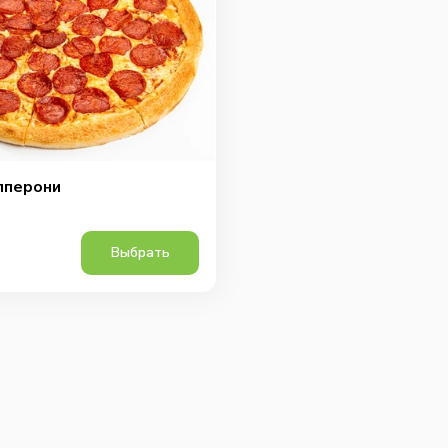
пперони
Выбрать