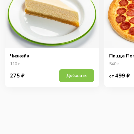
Чизкейк
Пицца Пе
110
г
540
г
499
₽
275
₽
Добавить
от