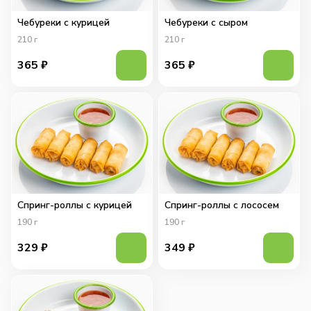
Чебуреки с курицей
Чебуреки с сыром
210
г
210
г
365
₽
365
₽
Спринг-роллы с курицей
Спринг-роллы с лососем
190
г
190
г
329
₽
349
₽