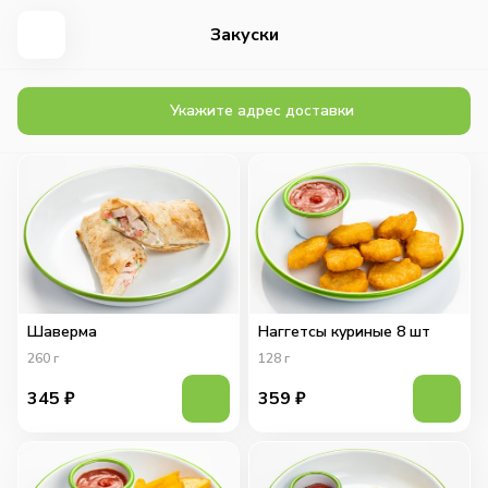
Закуски
Укажите адрес доставки
Шаверма
Наггетсы куриные 8 шт
260
г
128
г
345
₽
359
₽