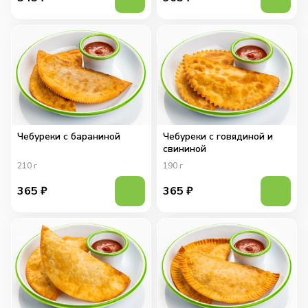
Чебуреки с бараниной
Чебуреки с говядиной и
свининой
210
г
190
г
365
₽
365
₽