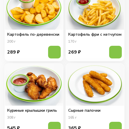
Картофель по-деревенски
Картофель фри с кетчупом
200
г
170
г
289
₽
269
₽
Куриные крылышки гриль
Сырные палочки
308
г
165
г
545
₽
365
₽