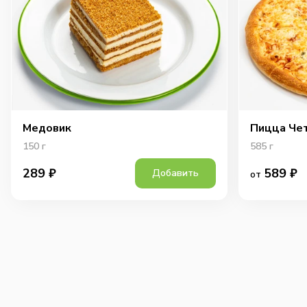
Медовик
Пицца Че
150
г
585
г
589
₽
289
₽
Добавить
от