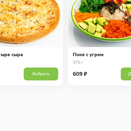
тыре сыра
Поке с угрем
375
г
609
₽
Выбрать
Д