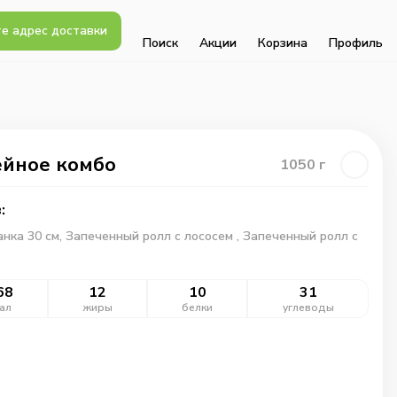
е адрес доставки
Поиск
Акции
Корзина
Профиль
йное комбо
1050
г
:
нка 30 см, Запеченный ролл с лососем , Запеченный ролл с
68
12
10
31
ал
жиры
белки
углеводы