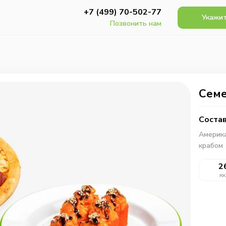
+7 (499) 70-502-77
Укажит
Позвонить нам
Семе
Состав
Америка
крабом
2
кк