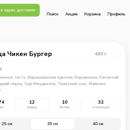
е адрес доставки
Поиск
Акции
Корзина
Профиль
а Чикен Бургер
480
г
:
ионное тесто,
Маринованная курочка,
Корнишоны,
Репчатый
дкий перец,
Сыр Моцарелла,
Томатный соус,
Майонез,
о
74
12
10
32
ал
жиры
белки
углеводы
25 см
30 см
40 см