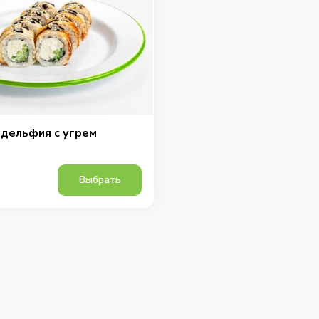
дельфия с угрем
Выбрать