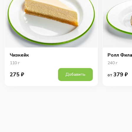
Чизкейк
Ролл Фила
110
г
240
г
379
₽
275
₽
Добавить
от