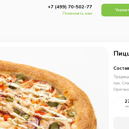
+7 (499) 70-502-77
Укажит
Позвонить нам
Пицц
Состав
Традиц
лук,
Сла
Ореган
2
кк