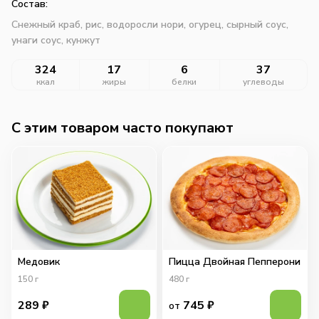
Состав:
Снежный краб, рис, водоросли нори, огурец, сырный соус,
унаги соус, кунжут
324
17
6
37
ккал
жиры
белки
углеводы
C этим товаром часто покупают
Медовик
Пицца Двойная Пепперони
150
г
480
г
289
₽
745
₽
от