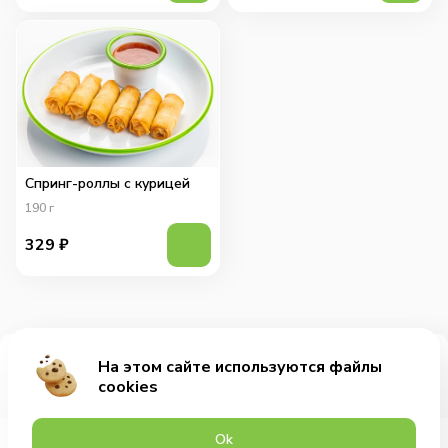
Спринг-роллы с курицей
190
г
329
₽
На этом сайте используются файлы
Добавить за 409₽
cookies
Оk