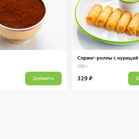
Спринг-роллы с курицей
190
г
329
₽
Добавить
Д