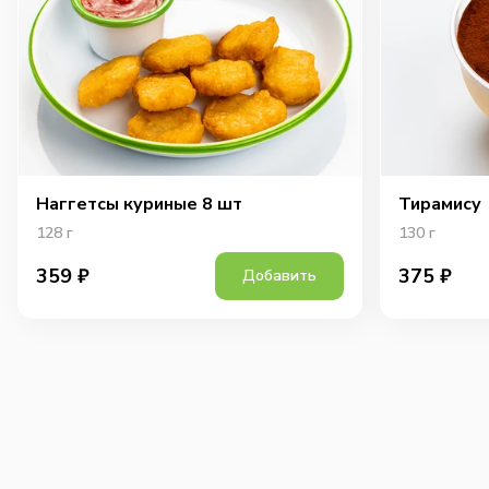
Наггетсы куриные 8 шт
Тирамису
128
г
130
г
359
₽
375
₽
Добавить