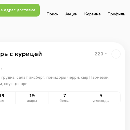
е адрес доставки
Поиск
Акции
Корзина
Профиль
рь с курицей
220
г
:
 грудка, салат айсберг, помидоры черри, сыр Пармезан,
и, соус цезарь
19
19
7
5
ал
жиры
белки
углеводы