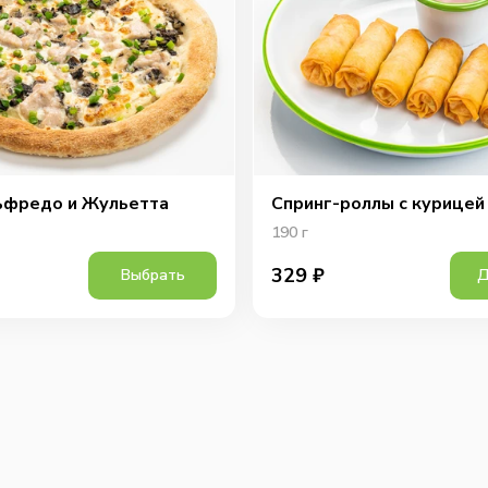
ьфредо и Жульетта
Спринг-роллы с курицей
190
г
329
₽
Выбрать
Д