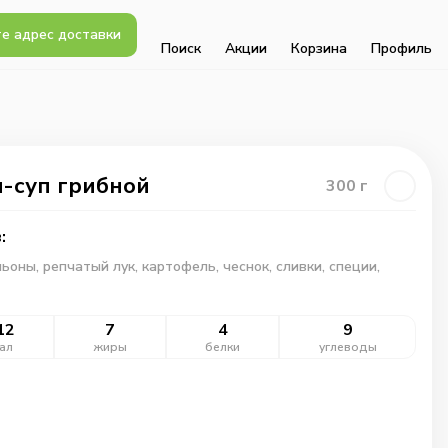
е адрес доставки
Поиск
Акции
Корзина
Профиль
-суп грибной
300
г
:
оны, репчатый лук, картофель, чеснок, сливки, специи,
12
7
4
9
ал
жиры
белки
углеводы