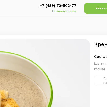
+7 (499) 70-502-77
Укажит
Позвонить нам
Крем
Состав
Шампинь
гренки
1
кк