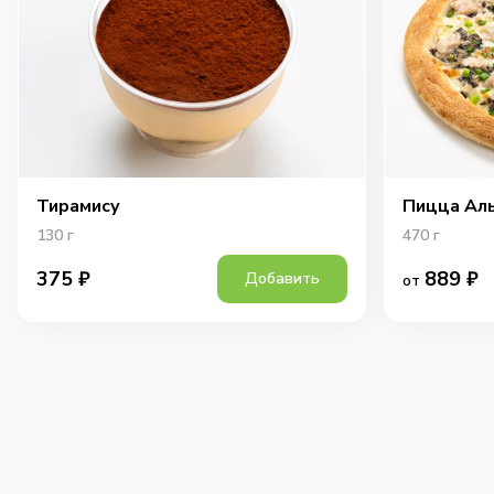
Тирамису
Пицца Ал
130
г
470
г
889
₽
375
₽
Добавить
от