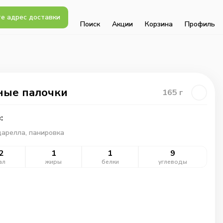
е адрес доставки
Поиск
Акции
Корзина
Профиль
ые палочки
165
г
:
арелла, панировка
2
1
1
9
ал
жиры
белки
углеводы