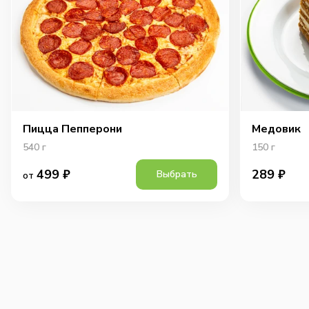
Пицца Пепперони
Медовик
540
г
150
г
499
₽
289
₽
Выбрать
от