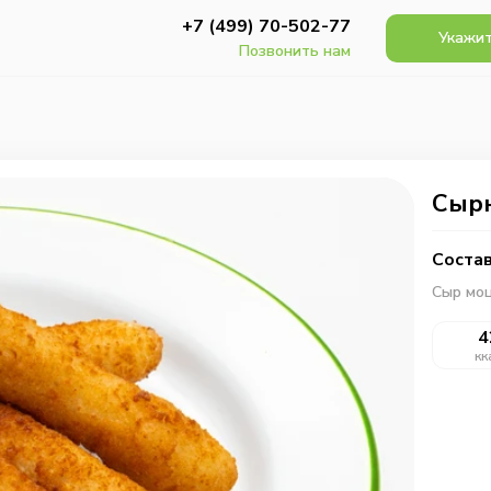
+7 (499) 70-502-77
Укажит
Позвонить нам
Сырн
Состав
Сыр моц
4
кк