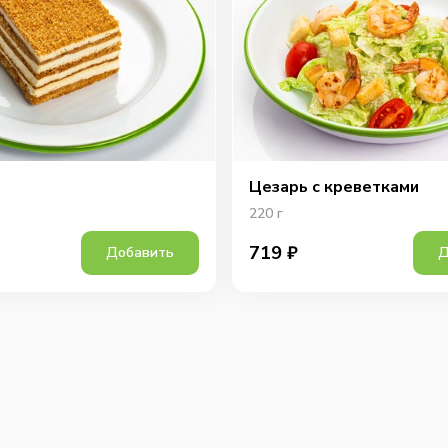
Цезарь с креветками
220
г
719
₽
Добавить
Д